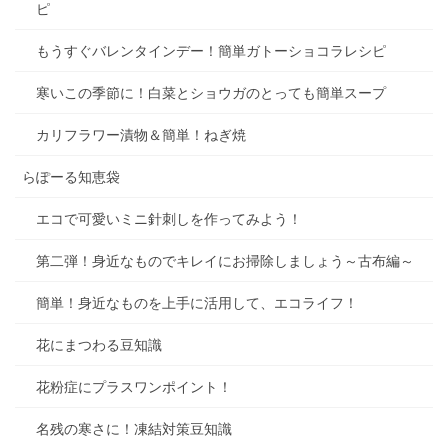
ピ
もうすぐバレンタインデー！簡単ガトーショコラレシピ
寒いこの季節に！白菜とショウガのとっても簡単スープ
カリフラワー漬物＆簡単！ねぎ焼
らぽーる知恵袋
エコで可愛いミニ針刺しを作ってみよう！
第二弾！身近なものでキレイにお掃除しましょう～古布編～
簡単！身近なものを上手に活用して、エコライフ！
花にまつわる豆知識
花粉症にプラスワンポイント！
名残の寒さに！凍結対策豆知識