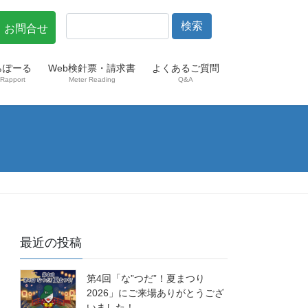
・お問合せ
らぽーる
Web検針票・請求書
よくあるご質問
Rapport
Meter Reading
Q&A
最近の投稿
第4回「な”つだ”！夏まつり
2026」にご来場ありがとうござ
いました！