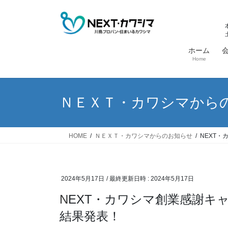
コ
ナ
ン
ビ
テ
ゲ
ン
ー
ホーム
ツ
シ
Home
へ
ョ
ス
ン
キ
に
ＮＥＸＴ・カワシマから
ッ
移
プ
動
HOME
ＮＥＸＴ・カワシマからのお知らせ
NEXT
2024年5月17日
/ 最終更新日時 :
2024年5月17日
NEXT・カワシマ創業感謝キ
結果発表！