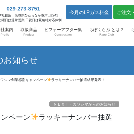
029-273-8751
今月のLPガス料金
ご注文
本社住所：茨城県ひたちなか市津田2941
土曜日は通常営業 日祝日は緊急時対応体制
会社案内
取扱商品
ビフォーアフター集
らぽくらぶ とは？
Profile
Product
Construction
Rapo Club
のお知らせ
・カワシマ創業感謝キャンペーン
ラッキーナンバー抽選結果発表！
ＮＥＸＴ・カワシマからのお知らせ
ャンペーン
ラッキーナンバー抽選