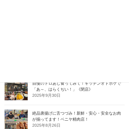
2026年3月24日
東大島にニューオープン！極上白とんかつ専門
店、とんかつ宙～sora～
2026年1月27日
“ひたちなか名物、飲んでみない？”ひたちなか・大
洗の新スイーツ『ほしいもシェイクフェア2025』
開催中です！
2025年10月28日
自慢のトロあじ食ってみて！キッチンオトボケで
「あ～、はらくぢい！」《閉店》
2025年9月30日
絶品唐揚げに舌つづみ！新鮮・安心・安全なお肉
が揃ってます！ベニヤ精肉店！
2025年8月26日