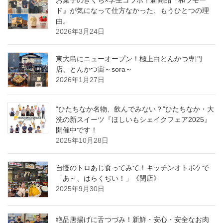
ド』が気になって仕方なかった、もうひとつの理
由。
2026年3月24日
東大島にニューオープン！極上白とんかつ専門
店、とんかつ宙～sora～
2026年1月27日
“ひたちなか名物、飲んでみない？”ひたちなか・大
洗の新スイーツ『ほしいもシェイクフェア2025』
開催中です！
2025年10月28日
自慢のトロあじ食ってみて！キッチンオトボケで
「あ～、はらくぢい！」《閉店》
2025年9月30日
絶品唐揚げに舌つづみ！新鮮・安心・安全なお肉