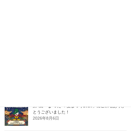
らぽーる・日立営業所
前の記事
【らぽーるカワシマ】新商品
いちごみるくの素、いちごババ
ロア入荷しました！
2025年3月19日
らぽくらぶ
次の記事
ひたちなか初の観光農園で♪「5
種食べ比べいちご狩り体験」を
開催しました！
2025年3月25日
最近の投稿
第4回「な”つだ”！夏まつり2026」にご来場ありが
とうございました！
2026年8月6日