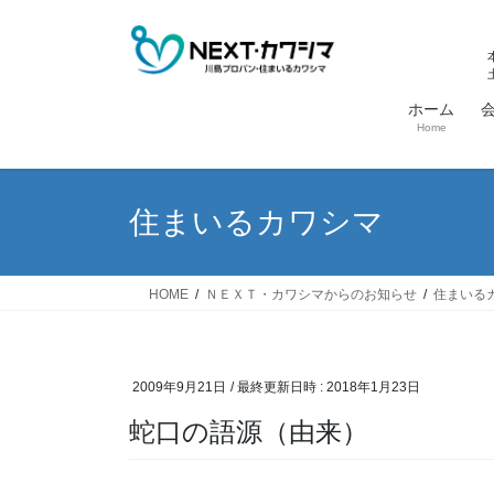
コ
ナ
ン
ビ
テ
ゲ
ン
ー
ホーム
ツ
シ
Home
へ
ョ
ス
ン
キ
に
住まいるカワシマ
ッ
移
プ
動
HOME
ＮＥＸＴ・カワシマからのお知らせ
住まいる
2009年9月21日
/ 最終更新日時 :
2018年1月23日
蛇口の語源（由来）