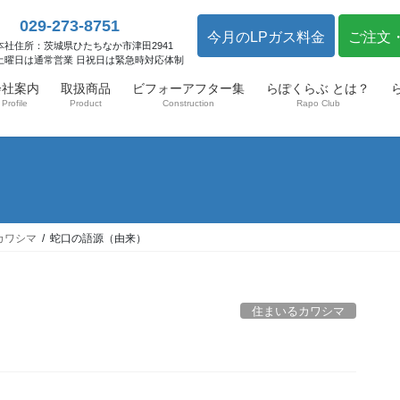
029-273-8751
今月のLPガス料金
ご注文
本社住所：茨城県ひたちなか市津田2941
土曜日は通常営業 日祝日は緊急時対応体制
会社案内
取扱商品
ビフォーアフター集
らぽくらぶ とは？
Profile
Product
Construction
Rapo Club
カワシマ
蛇口の語源（由来）
住まいるカワシマ