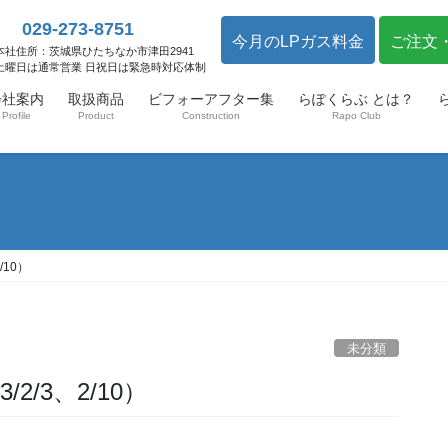
029-273-8751
今月のLPガス料金
ご注文
本社住所：茨城県ひたちなか市津田2941
土曜日は通常営業 日祝日は緊急時対応体制
会社案内
取扱商品
ビフォーアフター集
らぽくらぶ とは？
Profile
Product
Construction
Rapo Club
/10）
未分類
2/3、2/10）