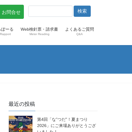
・お問合せ
らぽーる
Web検針票・請求書
よくあるご質問
Rapport
Meter Reading
Q&A
最近の投稿
第4回「な”つだ”！夏まつり
2026」にご来場ありがとうござ
いました！