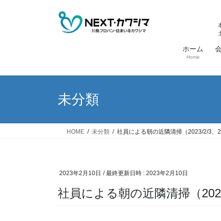
コ
ナ
ン
ビ
テ
ゲ
ン
ー
ホーム
ツ
シ
Home
へ
ョ
ス
ン
キ
に
未分類
ッ
移
プ
動
HOME
未分類
社員による朝の近隣清掃（2023/2/3、2
2023年2月10日
/ 最終更新日時 :
2023年2月10日
社員による朝の近隣清掃（2023/