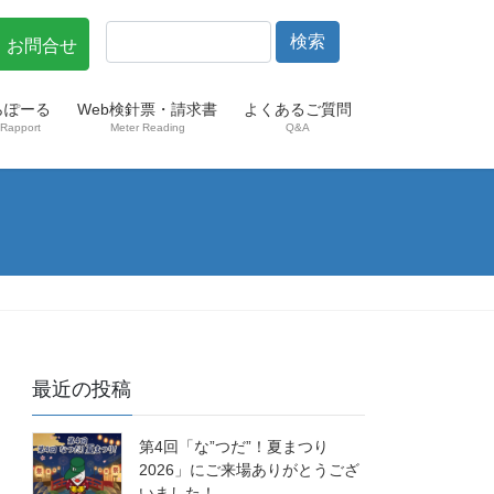
・お問合せ
らぽーる
Web検針票・請求書
よくあるご質問
Rapport
Meter Reading
Q&A
最近の投稿
第4回「な”つだ”！夏まつり
2026」にご来場ありがとうござ
いました！