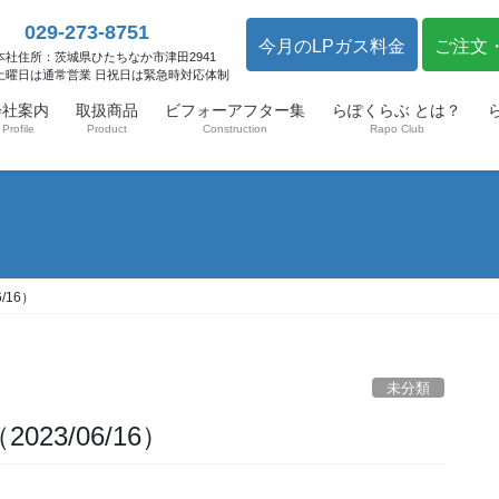
029-273-8751
今月のLPガス料金
ご注文
本社住所：茨城県ひたちなか市津田2941
土曜日は通常営業 日祝日は緊急時対応体制
会社案内
取扱商品
ビフォーアフター集
らぽくらぶ とは？
Profile
Product
Construction
Rapo Club
/16）
未分類
23/06/16）