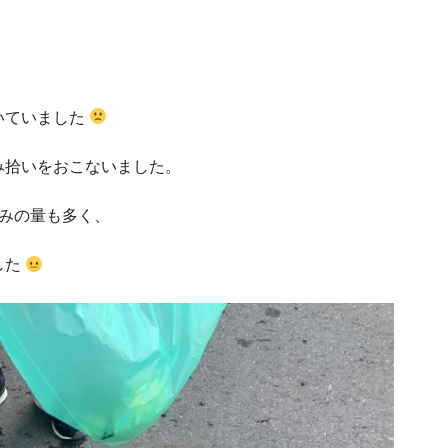
いていました
み拾いをおこないました。
みの量も多く、
した