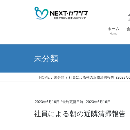
コ
ナ
ン
ビ
テ
ゲ
ン
ー
ホーム
ツ
シ
Home
へ
ョ
ス
ン
キ
に
未分類
ッ
移
プ
動
HOME
未分類
社員による朝の近隣清掃報告（2023/06
2023年6月16日
/ 最終更新日時 :
2023年6月16日
社員による朝の近隣清掃報告（20