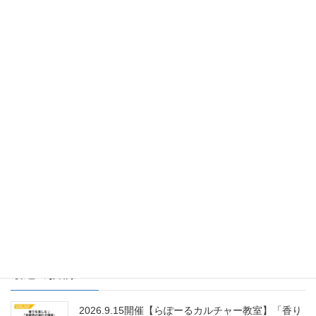
しみイベント」開催のお知らせ
こんにちは
らぽーるカワシマ磯部です。 今回は、ひなまつりの
お楽しみイベントのご案内です。 小さなお子さまから大人の方ま
で楽しんでいただける、春を感じる内容をご用意しました。 絵本
の読み聞かせは、ひぐちかお […]
2025年3月6日
らぽーる・日立営業所
【らぽーるカワシマ】らぽーるひなまつり開催し
ました！
今年のひなまつりはひぐちかおるさんをお迎えして、 うた・絵本
の読み聞かせ＆ミニスタンプラリーを開催しました！ 子供たち
も、ママも大人たちも、絵本でみんなが笑顔になって、 ひぐちか
おるさんの透き通る歌声も心に染みわたり、 […]
最近の投稿
2026.9.15開催【らぽーるカルチャー教室】「香り