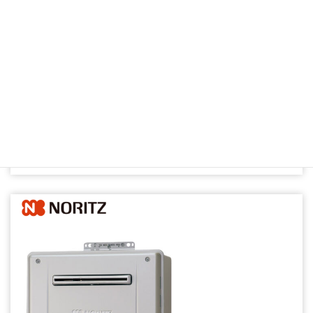
エコジョーズ 除菌
24号フルオート壁掛けタイプ
無線ラン対応リモコン付き
GT-C2472PAWBL
定価 593,560円
プレセール価格
280
,000円（税込）
※工事費別途