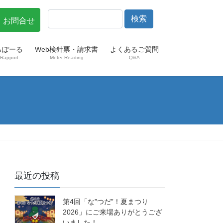
・お問合せ
らぽーる
Web検針票・請求書
よくあるご質問
Rapport
Meter Reading
Q&A
最近の投稿
第4回「な”つだ”！夏まつり
2026」にご来場ありがとうござ
いました！