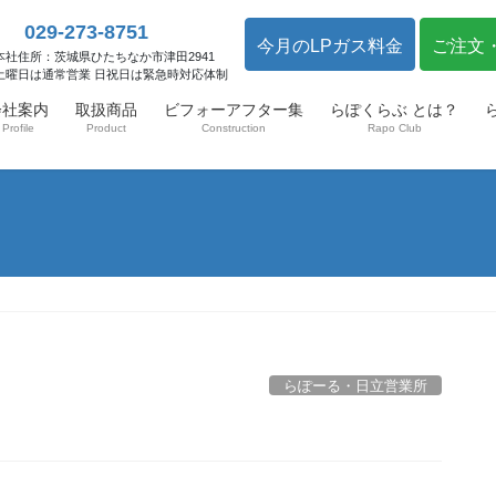
029-273-8751
今月のLPガス料金
ご注文
本社住所：茨城県ひたちなか市津田2941
土曜日は通常営業 日祝日は緊急時対応体制
会社案内
取扱商品
ビフォーアフター集
らぽくらぶ とは？
Profile
Product
Construction
Rapo Club
らぽーる・日立営業所