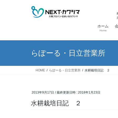
コ
ナ
ン
ビ
テ
ゲ
ン
ー
ホーム
ツ
シ
Home
へ
ョ
ス
ン
キ
に
らぽーる・日立営業所
ッ
移
プ
動
HOME
らぽーる・日立営業所
水耕栽培日記 ２
2013年9月17日
/ 最終更新日時 :
2018年1月23日
水耕栽培日記 ２