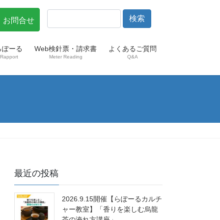
・お問合せ
らぽーる
Web検針票・請求書
よくあるご質問
Rapport
Meter Reading
Q&A
最近の投稿
2026.9.15開催【らぽーるカルチ
ャー教室】「香りを楽しむ烏龍
茶の淹れ方講座」