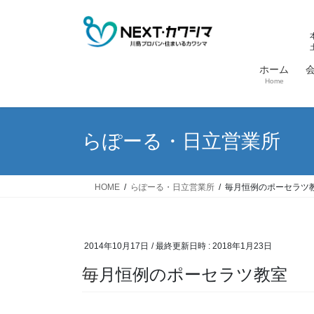
コ
ナ
ン
ビ
テ
ゲ
ン
ー
ホーム
ツ
シ
Home
へ
ョ
ス
ン
キ
に
らぽーる・日立営業所
ッ
移
プ
動
HOME
らぽーる・日立営業所
毎月恒例のポーセラツ
2014年10月17日
/ 最終更新日時 :
2018年1月23日
毎月恒例のポーセラツ教室