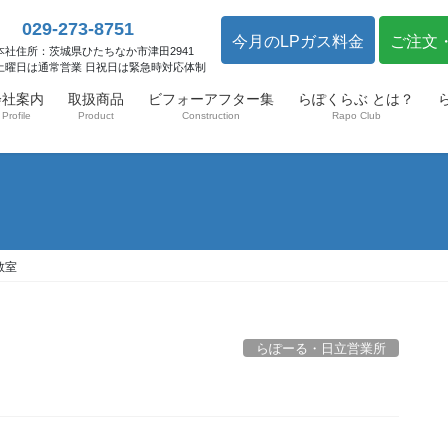
029-273-8751
今月のLPガス料金
ご注文
本社住所：茨城県ひたちなか市津田2941
土曜日は通常営業 日祝日は緊急時対応体制
会社案内
取扱商品
ビフォーアフター集
らぽくらぶ とは？
Profile
Product
Construction
Rapo Club
教室
らぽーる・日立営業所