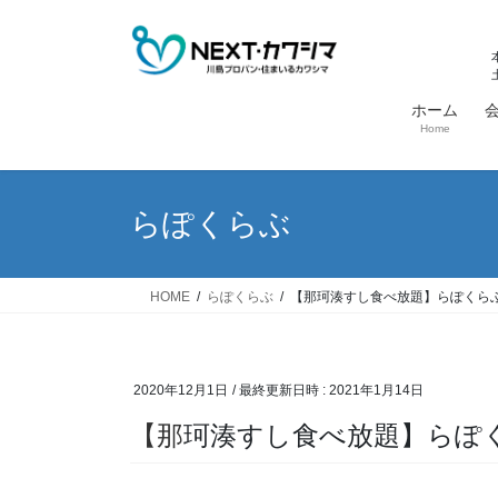
コ
ナ
ン
ビ
テ
ゲ
ン
ー
ホーム
ツ
シ
Home
へ
ョ
ス
ン
キ
に
らぽくらぶ
ッ
移
プ
動
HOME
らぽくらぶ
【那珂湊すし食べ放題】らぽくら
2020年12月1日
/ 最終更新日時 :
2021年1月14日
【那珂湊すし食べ放題】ら