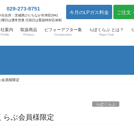
029-273-8751
今月のLPガス料金
ご注文
本社住所：茨城県ひたちなか市津田2941
土曜日は通常営業 日祝日は緊急時対応体制
会社案内
取扱商品
ビフォーアフター集
らぽくらぶ とは？
Profile
Product
Construction
Rapo Club
ぶ会員様限定
らぽくらぶ
ぽくらぶ会員様限定