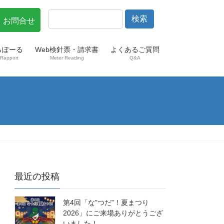
・お問合せ
らぽーる
Web検針票・請求書
よくあるご質問
Rapport
Meter Reading
Q&A
最近の投稿
第4回「な”つだ”！夏まつり
2026」にご来場ありがとうござ
いました！