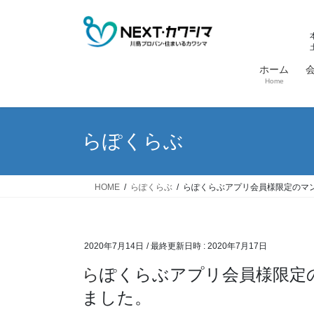
コ
ナ
ン
ビ
テ
ゲ
ン
ー
ホーム
ツ
シ
Home
へ
ョ
ス
ン
キ
に
らぽくらぶ
ッ
移
プ
動
HOME
らぽくらぶ
らぽくらぶアプリ会員様限定のマ
2020年7月14日
/ 最終更新日時 :
2020年7月17日
らぽくらぶアプリ会員様限定のマンゴーが届きました！☞完売し
ました。