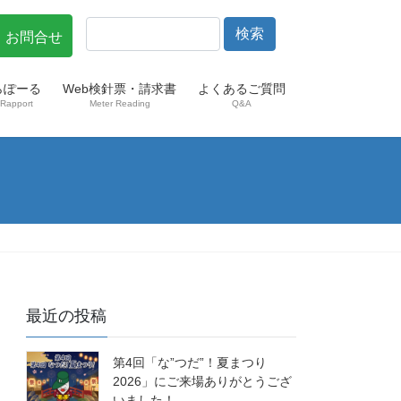
・お問合せ
らぽーる
Web検針票・請求書
よくあるご質問
Rapport
Meter Reading
Q&A
最近の投稿
第4回「な”つだ”！夏まつり
2026」にご来場ありがとうござ
いました！