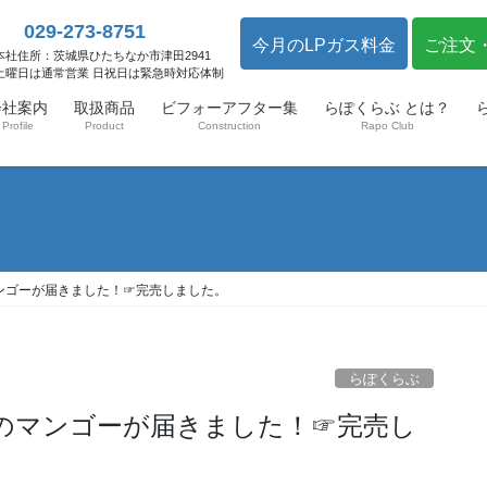
029-273-8751
今月のLPガス料金
ご注文
本社住所：茨城県ひたちなか市津田2941
土曜日は通常営業 日祝日は緊急時対応体制
会社案内
取扱商品
ビフォーアフター集
らぽくらぶ とは？
Profile
Product
Construction
Rapo Club
ンゴーが届きました！☞完売しました。
らぽくらぶ