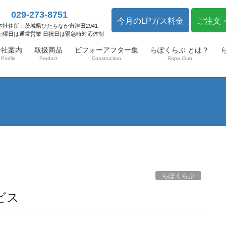
029-273-8751
今月のLPガス料金
ご注文
本社住所：茨城県ひたちなか市津田2941
土曜日は通常営業 日祝日は緊急時対応体制
会社案内
取扱商品
ビフォーアフター集
らぽくらぶ とは？
Profile
Product
Construction
Rapo Club
らぽくらぶ
ビス