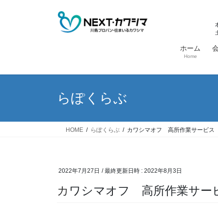
コ
ナ
ン
ビ
テ
ゲ
ン
ー
ホーム
ツ
シ
Home
へ
ョ
ス
ン
キ
に
らぽくらぶ
ッ
移
プ
動
HOME
らぽくらぶ
カワシマオフ 高所作業サービス
2022年7月27日
/ 最終更新日時 :
2022年8月3日
カワシマオフ 高所作業サー