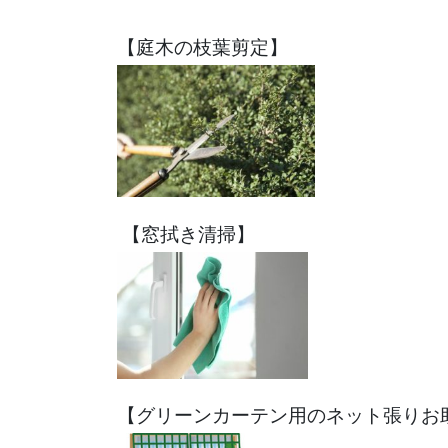
【庭木の枝葉剪定】
【窓拭き清掃】
【グリーンカーテン用のネット張りお