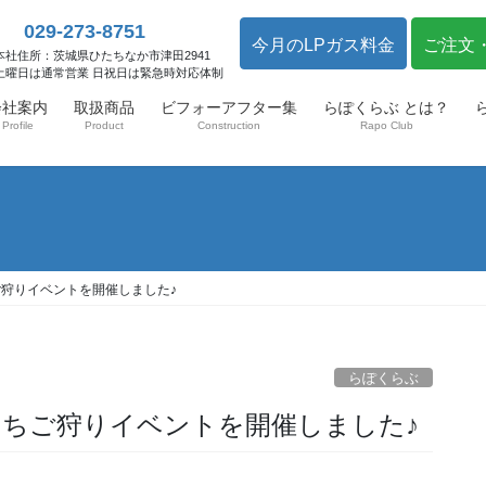
029-273-8751
今月のLPガス料金
ご注文
本社住所：茨城県ひたちなか市津田2941
土曜日は通常営業 日祝日は緊急時対応体制
会社案内
取扱商品
ビフォーアフター集
らぽくらぶ とは？
Profile
Product
Construction
Rapo Club
ご狩りイベントを開催しました♪
らぽくらぶ
”いちご狩りイベントを開催しました♪