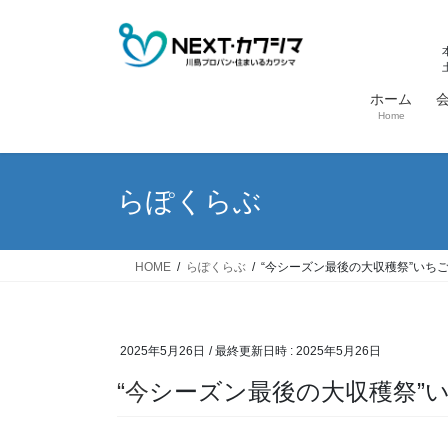
コ
ナ
ン
ビ
テ
ゲ
ン
ー
ホーム
ツ
シ
Home
へ
ョ
ス
ン
キ
に
らぽくらぶ
ッ
移
プ
動
HOME
らぽくらぶ
“今シーズン最後の大収穫祭”いち
2025年5月26日
/ 最終更新日時 :
2025年5月26日
“今シーズン最後の大収穫祭