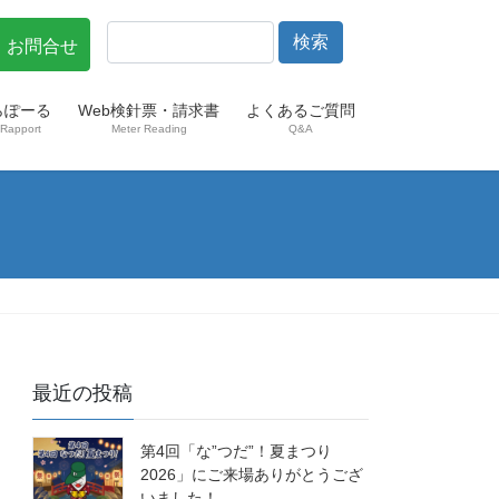
・お問合せ
らぽーる
Web検針票・請求書
よくあるご質問
Rapport
Meter Reading
Q&A
最近の投稿
第4回「な”つだ”！夏まつり
2026」にご来場ありがとうござ
いました！