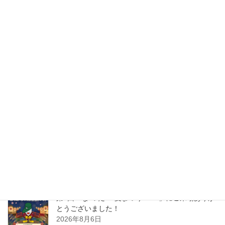
ＮＥＸＴ・カワシマからのお知ら
前の記事
せ
給湯器、配管の凍結対策につい
て
2023年1月23日
ＮＥＸＴ・カワシマからのお知ら
次の記事
せ
【御礼】『節分で全力！福ま
き』ご来場いただきありがとう
ございました！
2023年2月4日
最近の投稿
第4回「な”つだ”！夏まつり2026」にご来場ありが
とうございました！
2026年8月6日