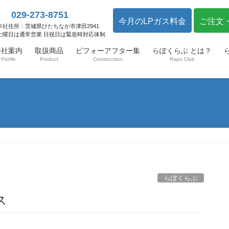
029-273-8751
今月のLPガス料金
ご注文
本社住所：茨城県ひたちなか市津田2941
土曜日は通常営業 日祝日は緊急時対応体制
会社案内
取扱商品
ビフォーアフター集
らぽくらぶ とは？
Profile
Product
Construction
Rapo Club
らぽくらぶ
ス