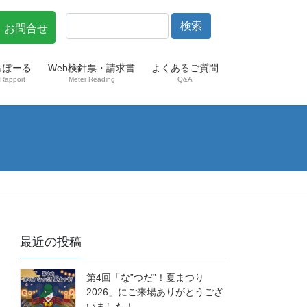
・お問合せ
らぽーる
Web検針票・請求書
よくあるご質問
Rapport
Meter Reading
Q&A
最近の投稿
第4回「な”つだ”！夏まつり
2026」にご来場ありがとうござ
いました！