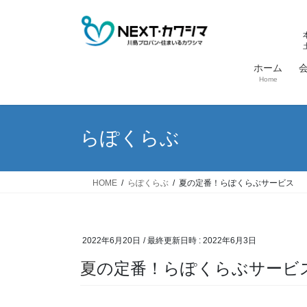
コ
ナ
ン
ビ
テ
ゲ
ン
ー
ホーム
ツ
シ
Home
へ
ョ
ス
ン
キ
に
らぽくらぶ
ッ
移
プ
動
HOME
らぽくらぶ
夏の定番！らぽくらぶサービス
2022年6月20日
/ 最終更新日時 :
2022年6月3日
夏の定番！らぽくらぶサービ