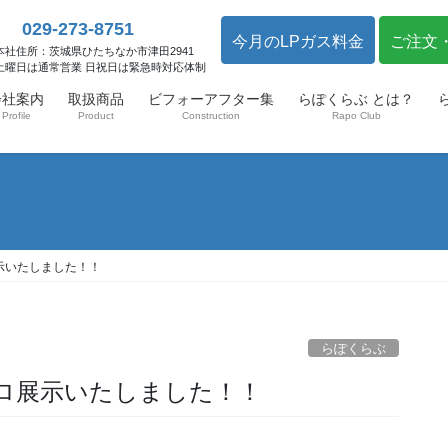
029-273-8751
今月のLPガス料金
ご注文
本社住所：茨城県ひたちなか市津田2941
土曜日は通常営業 日祝日は緊急時対応体制
会社案内
取扱商品
ビフォーアフター集
らぽくらぶ とは？
Profile
Product
Construction
Rapo Club
示いたしました！！
らぽくらぶ
ンロ展示いたしました！！