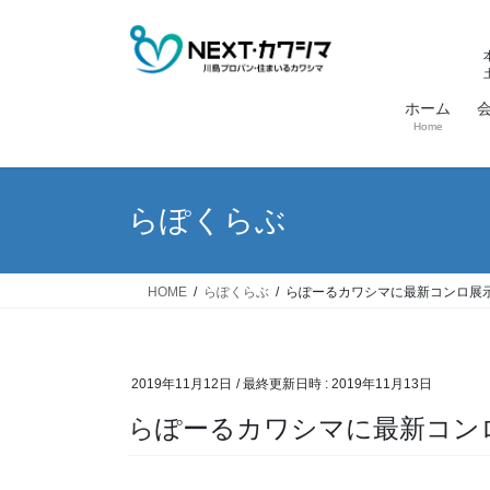
コ
ナ
ン
ビ
テ
ゲ
ン
ー
ホーム
ツ
シ
Home
へ
ョ
ス
ン
キ
に
らぽくらぶ
ッ
移
プ
動
HOME
らぽくらぶ
らぽーるカワシマに最新コンロ展
2019年11月12日
/ 最終更新日時 :
2019年11月13日
らぽーるカワシマに最新コ