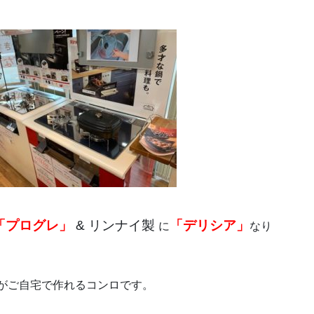
「プログレ」
& リンナイ製
「デリシア」
に
なり
がご自宅で作れるコンロです。