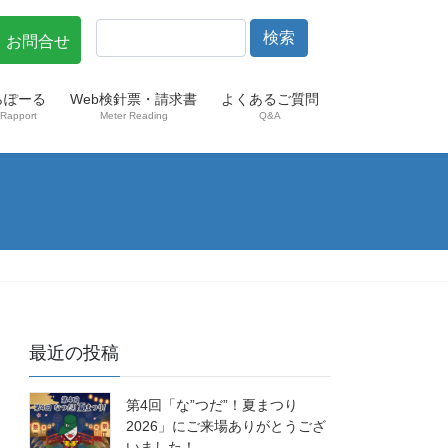
・お問合せ
らぽーる
Web検針票・請求書
よくあるご質問
Rapport
Meter Reading
Q&A
最近の投稿
第4回「な”つだ”！夏まつり
2026」にご来場ありがとうござ
いました！