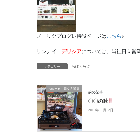
ノーリツプログレ特設ページは
こちら
♪
リンナイ
デリシア
については、当社日立営
らぽくらぶ
カテゴリー
らぽーる・日立営業所
前の記事
〇〇の秋
2019年11月12日