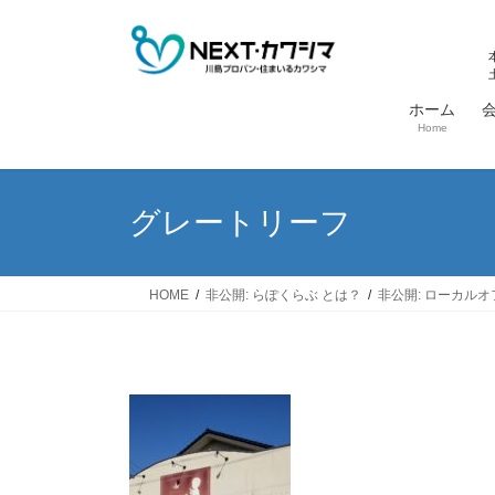
コ
ナ
ン
ビ
テ
ゲ
ン
ー
ホーム
ツ
シ
Home
へ
ョ
ス
ン
キ
に
グレートリーフ
ッ
移
プ
動
HOME
非公開: らぽくらぶ とは？
非公開: ローカル