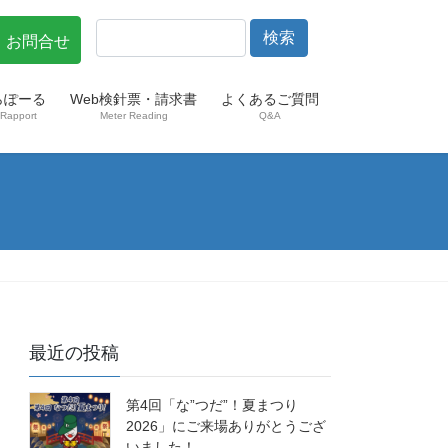
・お問合せ
らぽーる
Web検針票・請求書
よくあるご質問
Rapport
Meter Reading
Q&A
最近の投稿
第4回「な”つだ”！夏まつり
2026」にご来場ありがとうござ
いました！