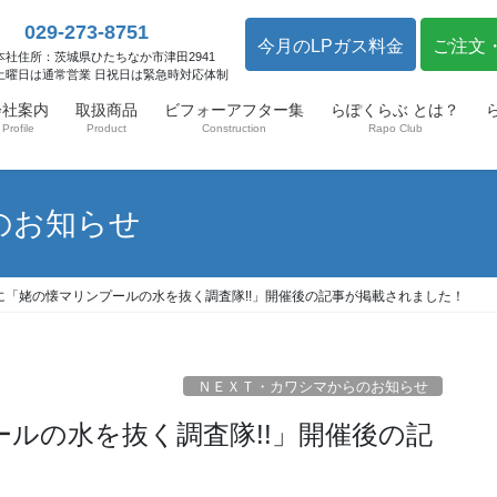
029-273-8751
今月のLPガス料金
ご注文
本社住所：茨城県ひたちなか市津田2941
土曜日は通常営業 日祝日は緊急時対応体制
会社案内
取扱商品
ビフォーアフター集
らぽくらぶ とは？
Profile
Product
Construction
Rapo Club
のお知らせ
に「姥の懐マリンプールの水を抜く調査隊!!」開催後の記事が掲載されました！
ＮＥＸＴ・カワシマからのお知らせ