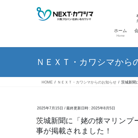
コ
ナ
ン
ビ
テ
ゲ
ン
ー
ホーム
ツ
シ
Home
へ
ョ
ス
ン
キ
に
ＮＥＸＴ・カワシマから
ッ
移
プ
動
HOME
ＮＥＸＴ・カワシマからのお知らせ
茨城新聞
2025年7月15日
/ 最終更新日時 :
2025年8月5日
茨城新聞に「姥の懐マリンプールの水を抜く調査隊!!」開催後の記
事が掲載されました！