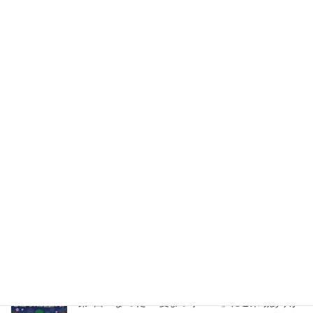
とうございました。
住まいるカワシマ
カテゴリー
住まいるカワシマ
前の記事
蛇口の語源（由来）
2009年9月21日
日立営業所
次の記事
日立支店 『秋のにこにこ感謝
祭』 開催。
2009年10月8日
最近の投稿
第4回「な”つだ”！夏まつり2026」にご来場ありが