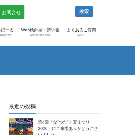
・お問合せ
らぽーる
Web検針票・請求書
よくあるご質問
Rapport
Meter Reading
Q&A
最近の投稿
第4回「な”つだ”！夏まつり
2026」にご来場ありがとうござ
いました！