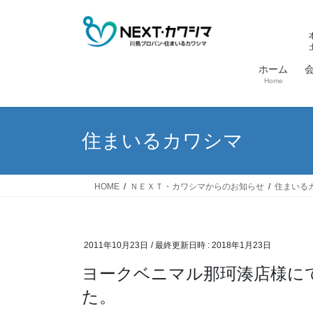
コ
ナ
ン
ビ
テ
ゲ
ン
ー
ホーム
ツ
シ
Home
へ
ョ
ス
ン
キ
に
住まいるカワシマ
ッ
移
プ
動
HOME
ＮＥＸＴ・カワシマからのお知らせ
住まいる
2011年10月23日
/ 最終更新日時 :
2018年1月23日
ヨークベニマル那珂湊店様にて出張展示説明会を開催致しまし
た。