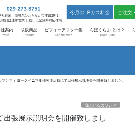
029-273-8751
今月のLPガス料金
ご注文
本社住所：茨城県ひたちなか市津田2941
土曜日は通常営業 日祝日は緊急時対応体制
会社案内
取扱商品
ビフォーアフター集
らぽくらぶ とは？
Profile
Product
Construction
Rapo Club
カワシマ
ヨークベニマル那珂湊店様にて出張展示説明会を開催致しました。
住まいるカワシマ