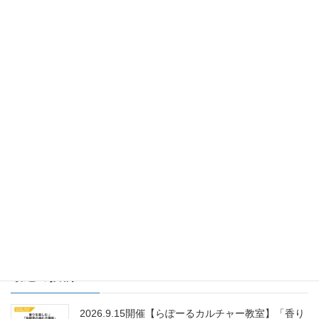
前の記事
明日は母の日
2019年5月11日
住まいるカワシマ
次の記事
我が家に「乾太くん」がやって
きた その１
2019年5月30日
最近の投稿
2026.9.15開催【らぽーるカルチャー教室】「香り