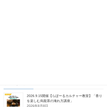
洗濯機の排水溝が臭い？対策や
方法を紹介！
2021年7月27日
ＮＥＸＴ・カワシマからのお知ら
次の記事
せ
黒澤の向日葵日記③
2021年7月30日
最近の投稿
2026.9.15開催【らぽーるカルチャー教室】「香り
を楽しむ烏龍茶の淹れ方講座」
2026年8月8日