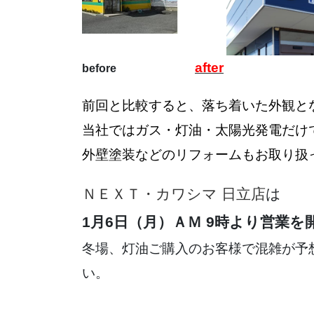
after
before
前回と比較すると、落ち着いた外観と
当社ではガス・灯油・太陽光発電だけ
外壁塗装などのリフォームもお取り扱
ＮＥＸＴ・カワシマ 日立店
は
1月6日（月）ＡＭ 9時より営業を
冬場、灯油ご購入のお客様で混雑が予
い。