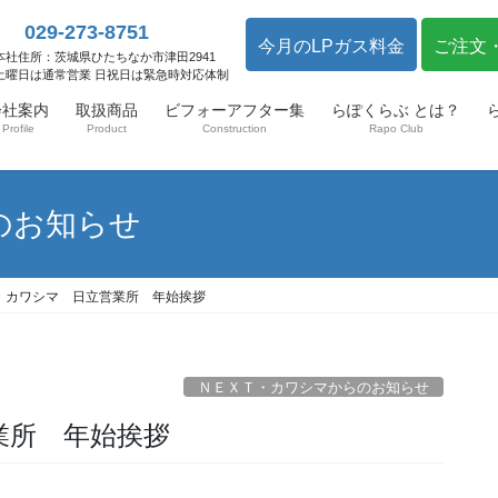
029-273-8751
今月のLPガス料金
ご注文
本社住所：茨城県ひたちなか市津田2941
土曜日は通常営業 日祝日は緊急時対応体制
会社案内
取扱商品
ビフォーアフター集
らぽくらぶ とは？
Profile
Product
Construction
Rapo Club
のお知らせ
・カワシマ 日立営業所 年始挨拶
ＮＥＸＴ・カワシマからのお知らせ
業所 年始挨拶