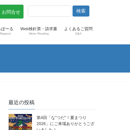
・お問合せ
らぽーる
Web検針票・請求書
よくあるご質問
Rapport
Meter Reading
Q&A
最近の投稿
第4回「な”つだ”！夏まつり
2026」にご来場ありがとうござ
いました！