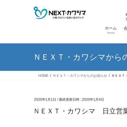
コ
ナ
ン
ビ
テ
ゲ
ン
ー
ホーム
ツ
シ
Home
へ
ョ
ス
ン
キ
に
ＮＥＸＴ・カワシマから
ッ
移
プ
動
HOME
ＮＥＸＴ・カワシマからのお知らせ
ＮＥＸＴ
2020年1月1日
/ 最終更新日時 :
2020年1月4日
ＮＥＸＴ・カワシマ 日立営