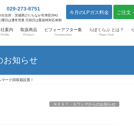
029-273-8751
今月のLPガス料金
ご注文
本社住所：茨城県ひたちなか市津田2941
土曜日は通常営業 日祝日は緊急時対応体制
会社案内
取扱商品
ビフォーアフター集
らぽくらぶ とは？
Profile
Product
Construction
Rapo Club
のお知らせ
ルマーク回収箱設置！
ＮＥＸＴ・カワシマからのお知らせ
！