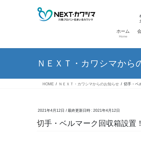
コ
ナ
ン
ビ
テ
ゲ
ン
ー
ホーム
ツ
シ
Home
へ
ョ
ス
ン
キ
に
ＮＥＸＴ・カワシマから
ッ
移
プ
動
HOME
ＮＥＸＴ・カワシマからのお知らせ
切手・ベ
2021年4月12日
/ 最終更新日時 :
2021年4月12日
切手・ベルマーク回収箱設置