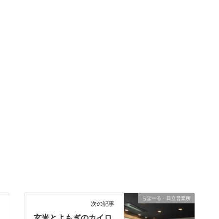
らぽーる・日立営業所
次の記事
玄米とよもぎのカイロ