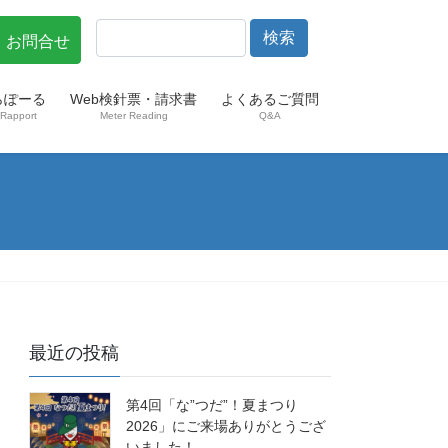
・お問合せ
らぽーる
Web検針票・請求書
よくあるご質問
Rapport
Meter Reading
Q&A
最近の投稿
第4回「な”つだ”！夏まつり
2026」にご来場ありがとうござ
いました！