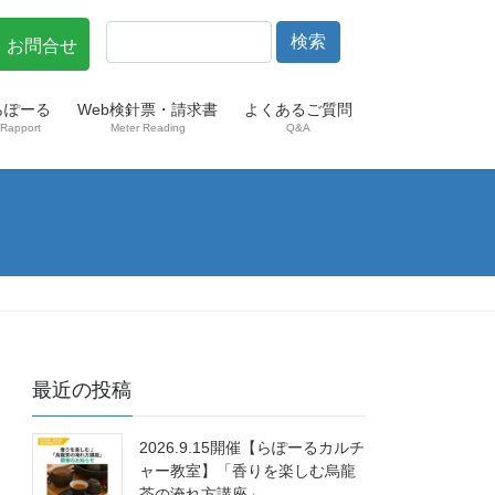
・お問合せ
らぽーる
Web検針票・請求書
よくあるご質問
Rapport
Meter Reading
Q&A
最近の投稿
2026.9.15開催【らぽーるカルチ
ャー教室】「香りを楽しむ烏龍
茶の淹れ方講座」