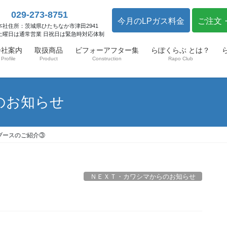
029-273-8751
今月のLPガス料金
ご注文
本社住所：茨城県ひたちなか市津田2941
土曜日は通常営業 日祝日は緊急時対応体制
会社案内
取扱商品
ビフォーアフター集
らぽくらぶ とは？
Profile
Product
Construction
Rapo Club
のお知らせ
ブースのご紹介③
ＮＥＸＴ・カワシマからのお知らせ