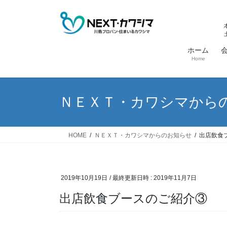
コ
ナ
ン
ビ
テ
ゲ
ン
ー
ホーム
ツ
シ
Home
へ
ョ
ス
ン
キ
に
ＮＥＸＴ・カワシマから
ッ
移
プ
動
HOME
ＮＥＸＴ・カワシマからのお知らせ
出店飲食
2019年10月19日
/ 最終更新日時 :
2019年11月7日
出店飲食ブースのご紹介③