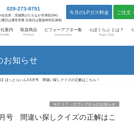
029-273-8751
今月のLPガス料金
ご注文
本社住所：茨城県ひたちなか市津田2941
土曜日は通常営業 日祝日は緊急時対応体制
会社案内
取扱商品
ビフォーアフター集
らぽくらぶ とは？
Profile
Product
Construction
Rapo Club
のお知らせ
表】ほっとらいん3.4月号 間違い探しクイズの正解はこちら！
ＮＥＸＴ・カワシマからのお知らせ