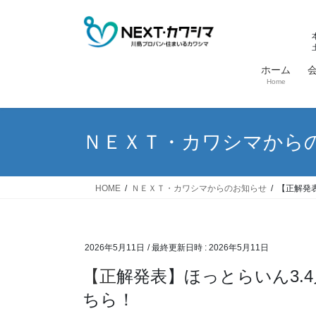
コ
ナ
ン
ビ
テ
ゲ
ン
ー
ホーム
ツ
シ
Home
へ
ョ
ス
ン
キ
に
ＮＥＸＴ・カワシマから
ッ
移
プ
動
HOME
ＮＥＸＴ・カワシマからのお知らせ
【正解発
2026年5月11日
/ 最終更新日時 :
2026年5月11日
【正解発表】ほっとらいん3.4月号 間違い探しクイズの正解はこ
ちら！