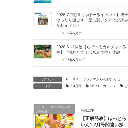
2026.7.7開催【らぽーるイベント】親
ゆったり過ごす「星に願いを☆七夕読
かせイベント」
2026年6月15日
2026.6.13開催【らぽーるカルチャー教
室】「採れたて！はちみつ搾り体験」
2026年5月11日
ＮＥＸＴ・カワシマからのお知らせ
カテゴリー
3.4月号
NEXT・カワシマ
タグ
ＮＥＸＴ・カワシマからの
前の記事
お知らせ
【正解発表】ほっとら
いん1.2月号間違い探