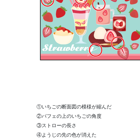
①いちごの断面図の模様が縮んだ
②パフェの上のいちごの角度
③ストローの長さ
④ようじの先の色が消えた