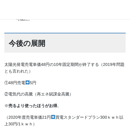
太陽光発電システムで作った電気を蓄える事ができる。太陽
光発電で発電し余った電気を蓄電池に貯める事で地産地消が
可能に。
今後の展開
太陽光発電売電単価48円の10年固定期間が終了する（2019年問題
とも言われた）
①48円売電
5円
②電気代の高騰（再エネ賦課金高騰）
※
売るより使ったほうがお得
。
（2020年度売電単価21円
買電スタンダードプラン300ｋｗｈ以
上30円/1ｋｗｈ）