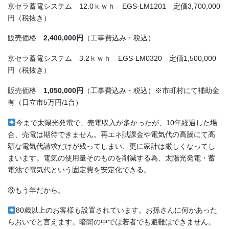
京セラ蓄電システム 12.0ｋｗｈ EGS-LM1201 定価3,700,000
円（税抜き）
販売価格
2,400,000
円
（工事費込み・税込）
京セラ蓄電システム 3.2ｋｗｈ EGS-LM0320 定価1,500,000
円（税抜き）
販売価格
1,050,000
円
（工事費込み・税込）※市町村にて補助金
有（日立市5万円/1台）
今まで太陽光発電で、売電収入が多かったが、10年経過した場
合、売電は期待できません。再エネ賦課金や電気代の高騰にて高
額な電気代請求だけが残ってしまい、更に家計は厳しくなってし
まいます。電気の使用量そのものを削減する為、太陽光発電・蓄
電池で電気代という固定費を安定化できる。
⑥もう年だから。
80歳以上のお客様も設置されています。お孫さんに何かあった
らおいでと言えます。暗闇の中では若者でも避難はできません。