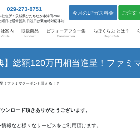
029-273-8751
今月のLPガス料金
ご注文
本社住所：茨城県ひたちなか市津田2941
土曜日は通常営業 日祝日は緊急時対応体制
会社案内
取扱商品
ビフォーアフター集
らぽくらぶ とは？
Profile
Product
Construction
Rapo Club
】総額120万円相当進呈！ファミ
進呈！ファミマクーポンも貰える！？
ダウンロード頂きありがとうございます。
ン情報など様々なサービスをご利用頂けます。