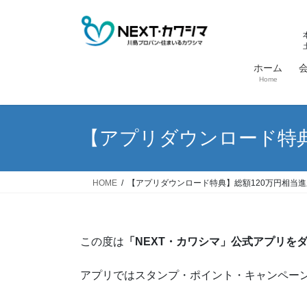
コ
ナ
ン
ビ
テ
ゲ
ン
ー
ホーム
ツ
シ
Home
へ
ョ
ス
ン
キ
に
【アプリダウンロード特典
ッ
移
プ
動
HOME
【アプリダウンロード特典】総額120万円相当
この度は
「NEXT・カワシマ」公式アプリを
アプリではスタンプ・ポイント・キャンペー