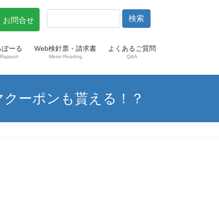
・お問合せ
らぽーる
Web検針票・請求書
よくあるご質問
Rapport
Meter Reading
Q&A
マクーポンも貰える！？