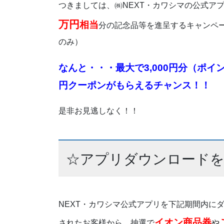
つきましては、㈱NEXT・カワシマの公式ア
万円
相当
分の記念品等を進呈するキャンペ
のみ）
なんと・・・
最大で3,000円分（ポ
円クーポン
がもらえるチャンス！！
是非お見逃しなく！！
☆アプリダウンロードを
NEXT・カワシマ公式アプリを下記期間内に
イオン商品券
されたお客様から、抽選で
や