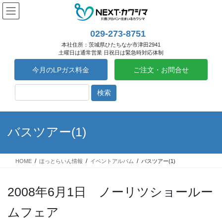
コ
ナ
ン
ビ
テ
ゲ
029-273-8751
ン
ー
本社住所：茨城県ひたちなか市津田2941
ツ
シ
土曜日は通常営業 日祝日は緊急時対応体制
へ
ョ
ス
ン
今月のLPガス料金
ご注文・お問合せ
キ
に
ッ
移
プ
動
バスツアー(1)
HOME
ほっとらいん情報
イベントアルバム
バスツアー(1)
2008年6月1日 ノーリツショールー
ムフェア